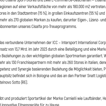
Regionen auf einer Verkaufsfläche von mehr als 180.000 m2 vertreten.
es in den Stadtzentren (15 %), in großen Einkaufszentren (55 %) und
ehr als 270 globalen Marken zu kaufen, darunter Eigen-, Lizenz- un
 Abonnenten unseres Cisalfa pro-Treueprogramms.
das verbundene Unternehmen der ICC – Intersport International Corp
atz von 13,7 Mrd. im Jahr 2023 durch eine Beteiligung und eine Mark
erte Beziehungen zu den wichtigsten globalen Sportmarken garantiert. W
ehr als 130 Franchisepartnern mit mehr als 260 Stores in Italien, de
petenz und Synergie basierenden Beziehung die Möglichkeit bieten, 
uptsitz befindet sich in Bologna und das an den Partner Snatt Logis
stelnovo Sotto (RE).
ibt und produziert Sportartikel der Marke Carnielli wie Laufbänder, H
 innovative Fitnessgeräte für zu Hause.