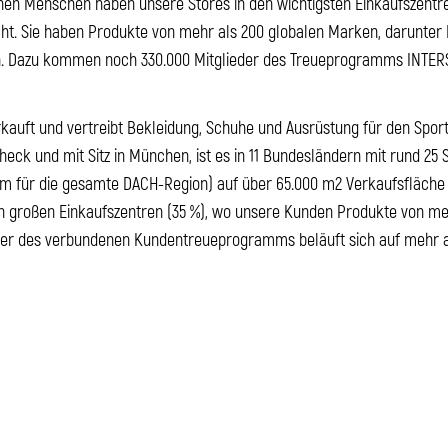
ionen Menschen haben unsere Stores in den wichtigsten Einkaufszentr
t. Sie haben Produkte von mehr als 200 globalen Marken, darunter E
n. Dazu kommen noch 330.000 Mitglieder des Treueprogramms INTER
kauft und vertreibt Bekleidung, Schuhe und Ausrüstung für den Sport
eck und mit Sitz in München, ist es in 11 Bundesländern mit rund 25
für die gesamte DACH-Region) auf über 65.000 m2 Verkaufsfläche ve
 in großen Einkaufszentren (35 %), wo unsere Kunden Produkte von m
ieder des verbundenen Kundentreueprogramms beläuft sich auf mehr al