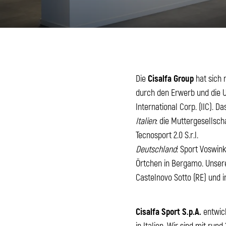
Die
Cisalfa Group
hat sich 
durch den Erwerb und die U
International Corp. (IIC). 
Italien
: die Muttergesellschaf
Tecnosport 2.0 S.r.l.
Deutschland
: Sport Voswin
Örtchen in Bergamo. Unsere
Castelnovo Sotto (RE) und 
Cisalfa Sport S.p.A.
entwick
in Italien. Wir sind mit ru