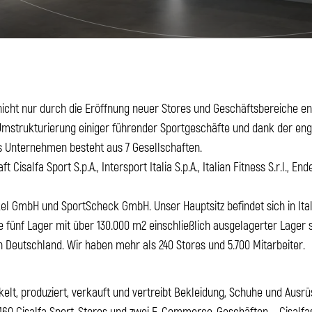
nicht nur durch die Eröffnung neuer Stores und Geschäftsbereiche e
mstrukturierung einiger führender Sportgeschäfte und dank der eng
Das Unternehmen besteht aus 7 Gesellschaften.
t Cisalfa Sport S.p.A., Intersport Italia S.p.A., Italian Fitness S.r.l., En
kel GmbH und SportScheck GmbH. Unser Hauptsitz befindet sich in Ital
 fünf Lager mit über 130.000 m2 einschließlich ausgelagerter Lager 
in Deutschland. Wir haben mehr als 240 Stores und 5.700 Mitarbeiter
elt, produziert, verkauft und vertreibt Bekleidung, Schuhe und Ausrüs
nd 160 Cisalfa Sport-Stores und zwei E-Commerce-Geschäften – Cisalfa