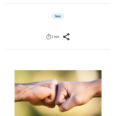
News
2
min