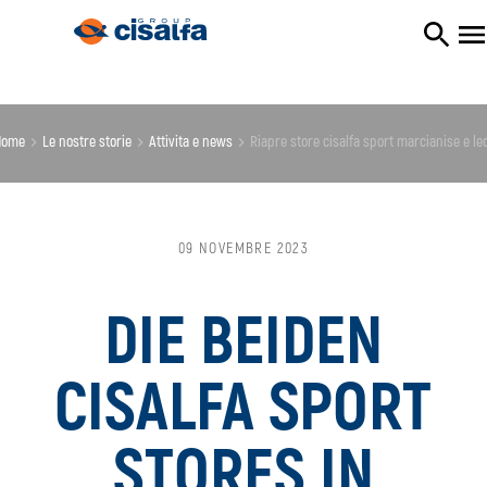
Home
le nostre storie
attivita e news
riapre store cisalfa sport marcianise e l
09 NOVEMBRE 2023
DIE BEIDEN
CISALFA SPORT
STORES IN