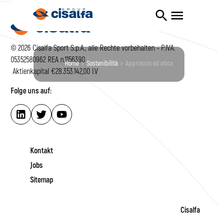
© 2026 Cisalfa Sport S.p.A., alle Rechte vorbehalten - P.IVA.
05352580962 REA n.1156390
Home
sostenibilità
approccio ed etica
Aktienkapital €28.353.142,00 I.V
Folge uns auf:
Kontakt
Jobs
Sitemap
Cisalfa