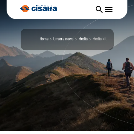
Home
unsere news
media
media kit