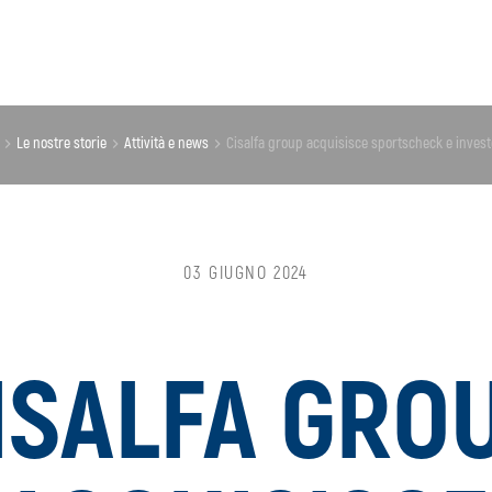
le nostre storie
attività e news
cisalfa group acquisisce sportscheck e inves
03 GIUGNO 2024
ISALFA GRO