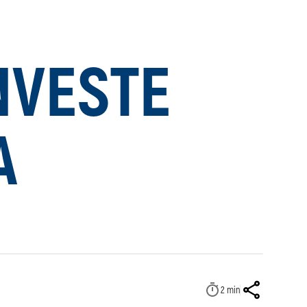
NVESTE
A
2
min