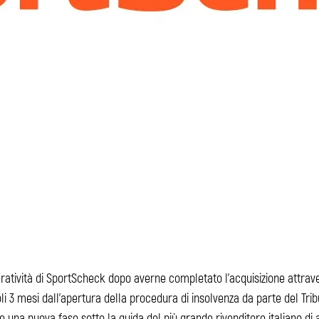
eratività di SportScheck dopo averne completato l'acquisizione attrav
i 3 mesi dall'apertura della procedura di insolvenza da parte del Tri
 una nuova fase sotto la guida del più grande rivenditore italiano di ar