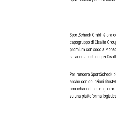
SportScheck GmbH è ora cont
capogruppo di Cisalfa Group
premium con sede a Monaco 
saranno aperti negozi Cisal
Per rendere SportScheck più 
anche con collezioni lifesty
omnichannel per migliorare i
su una piattaforma logisti