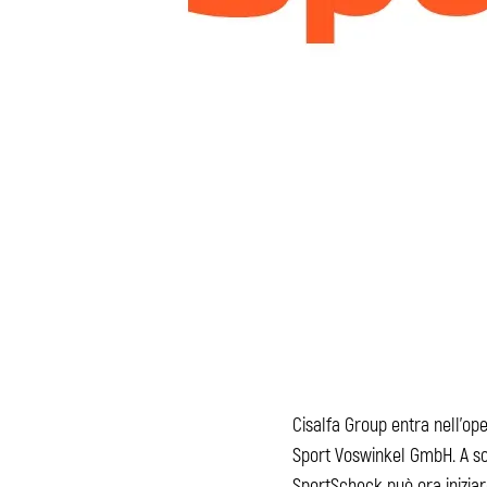
Cisalfa Group entra nell’op
Sport Voswinkel GmbH. A sol
SportScheck può ora iniziare