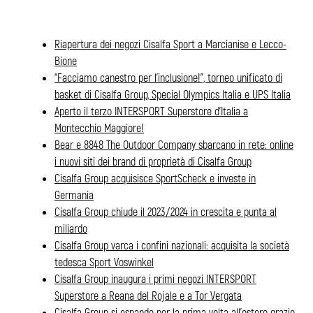
Riapertura dei negozi Cisalfa Sport a Marcianise e Lecco-
Bione
“Facciamo canestro per l’inclusione!”, torneo unificato di
basket di Cisalfa Group, Special Olympics Italia e UPS Italia
Aperto il terzo INTERSPORT Superstore d’Italia a
Montecchio Maggiore!
Bear e 8848 The Outdoor Company sbarcano in rete: online
i nuovi siti dei brand di proprietà di Cisalfa Group
Cisalfa Group acquisisce SportScheck e investe in
Germania
Cisalfa Group chiude il 2023/2024 in crescita e punta al
miliardo
Cisalfa Group varca i confini nazionali: acquisita la società
tedesca Sport Voswinkel
Cisalfa Group inaugura i primi negozi INTERSPORT
Superstore a Reana del Rojale e a Tor Vergata
Cisalfa Group si espande per la prima volta all’estero grazie