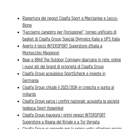
Riapertura dei negozi Cisalfa Sport a Marcianise e Lecco-
Bione
“Facciamo canestro per l’inclusione!”, torneo unificato di
basket di Cisalfa Group, Special Olympics Italia e UPS Italia
Aperto il terzo INTERSPORT Superstore d’Italia a
Montecchio Maggiore!
Bear e 8848 The Outdoor Company sbarcano in rete: online
i nuovi siti dei brand di proprietà di Cisalfa Group
Cisalfa Group acquisisce SportScheck e investe in
Germania
Cisalfa Group chiude il 2023/2024 in crescita e punta al
miliardo
Cisalfa Group varca i confini nazionali: acquisita la società
tedesca Sport Voswinkel
Cisalfa Group inaugura i primi negozi INTERSPORT
Superstore a Reana del Rojale e a Tor Vergata
Cisalfa Group si espande per la prima volta all’estero grazie