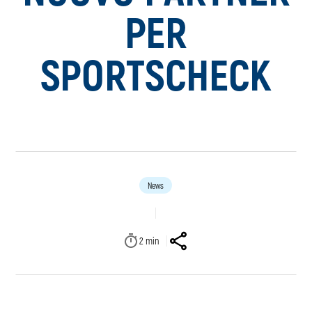
PER
SPORTSCHECK
News
2
min